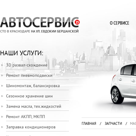
О СЕРВИСЕ
НАШИ УСЛУГИ:
3D развал-схождение
Ремонт пневмоподвески
Шиномонтаж, балансировка
Сезонное хранение шин
Замена масла, тех.жидкостей
Ремонт АКПП, МКПП
ГЛАВНАЯ
/
ЗАПЧАСТИ
/
МА
Заправка кондиционеров